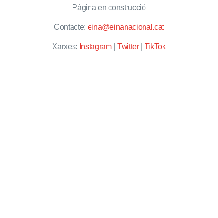
Pàgina en construcció
Contacte:
eina@einanacional.cat
Xarxes:
Instagram
|
Twitter
|
TikTok